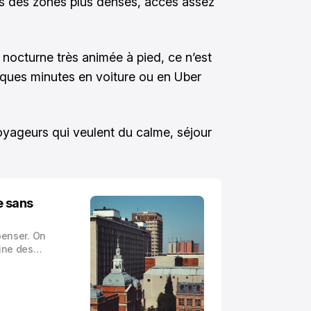
s des zones plus denses, accès assez
 nocturne très animée à pied, ce n’est
elques minutes en voiture ou en Uber
voyageurs qui veulent du calme, séjour
re sans
penser. On
gine des
, et puis