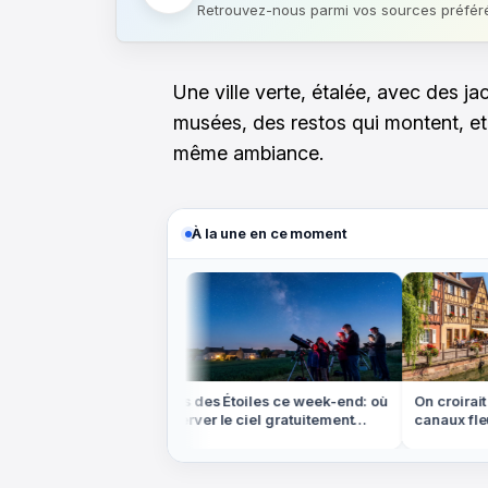
Retrouvez-nous parmi vos sources préfér
Une ville verte, étalée, avec des j
musées, des restos qui montent, et 
même ambiance.
À la une en ce moment
ns le Colorado,
Nuits des Étoiles ce week-end: où
On croirait 
'ocre rouge est
observer le ciel gratuitement
canaux fleur
partout en France
sont en Alsa