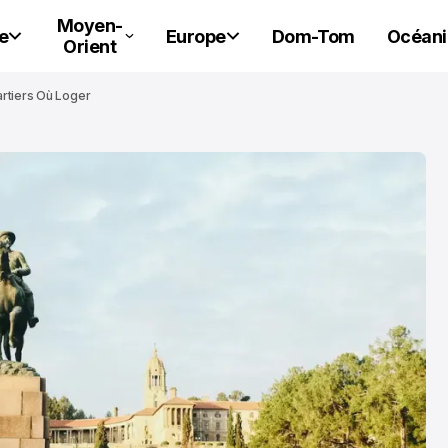
Moyen-
e
Europe
Dom-Tom
Océani
Orient
artiers Où Loger