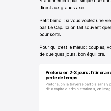
Stationnement plus simple que dan
direct aux grands axes.
Petit bémol : si vous voulez une vie
pas Le Cap. Ici on fait souvent qu
pour sortir.
Pour qui c’est le mieux : couples, 
de quelques jours, bon équilibre.
Pretoria en 2–3 jours : l’itinérai
perte de temps
Pretoria, on la traverse parfois sans y 
dit « capitale administrative », on ima
bâtiments officiels, des rues tranquilles
basta. Sauf que non.