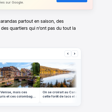
ées sur Google.
acarandas partout en saison, des
des quartiers qui n’ont pas du tout la
‹
›
Venise, mais ces
On se croirait au Canada, mais
On se cr
is et ces colombages
cette forêt de lacs et de sapins est
Louisian
ce
dans les Vosges
d'eau e