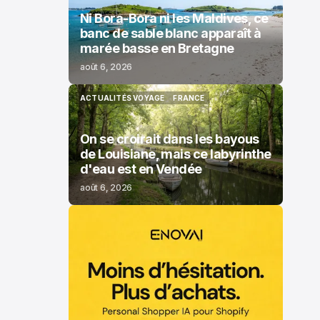
Ni Bora-Bora ni les Maldives, ce
banc de sable blanc apparaît à
marée basse en Bretagne
août 6, 2026
ACTUALITÉS VOYAGE
FRANCE
ACTUALITÉS VOYAGE
FRANCE
On se croirait dans les bayous
de Louisiane, mais ce labyrinthe
d'eau est en Vendée
août 6, 2026