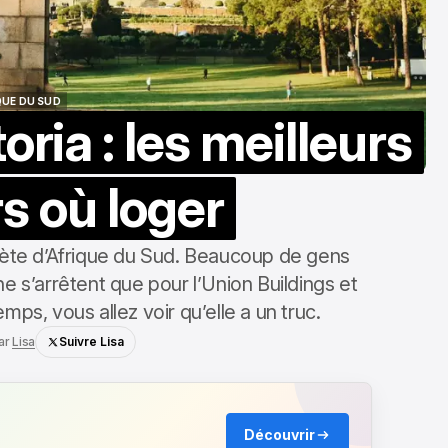
QUE DU SUD
ria : les meilleurs
QUE DU SUD
s où loger
crète d’Afrique du Sud. Beaucoup de gens
ne s’arrêtent que pour l’Union Buildings et
mps, vous allez voir qu’elle a un truc.
ar
Lisa
Suivre Lisa
Découvrir