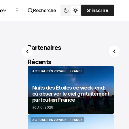
e
Recherche
S’inscrire
S’inscrire
Partenaires
Récents
ACTUALITÉS VOYAGE
FRANCE
ACTUALITÉS VOYAGE
FRANCE
Nuits des Étoiles ce week-end:
où observer le ciel gratuitement
partout en France
août 6, 2026
ACTUALITÉS VOYAGE
FRANCE
ACTUALITÉS VOYAGE
FRANCE