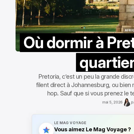
AFRI
Où dormir à Preto
AFRI
quartier
Pretoria, c’est un peu la grande dis
filent direct à Johannesburg, ou bien 
hop. Sauf que si vous prenez le te
mai 5, 2026
p
LE MAG VOYAGE
Vous aimez Le Mag Voyage ?